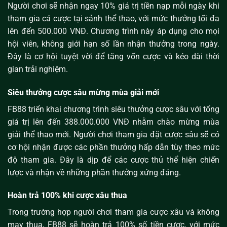
Người chơi sẽ nhận ngay 10% giá trị tiền nạp mỗi ngày khi
tham gia cá cược tại sảnh thể thao, với mức thưởng tối đa
lên đến 500.000 VNĐ. Chương trình này áp dụng cho mọi
hội viên, không giới hạn số lần nhận thưởng trong ngày.
Đây là cơ hội tuyệt vời để tăng vốn cược và kéo dài thời
gian trải nghiệm.
Siêu thưởng cược sâu mừng mùa giải mới
FB88 triển khai chương trình siêu thưởng cược sâu với tổng
giá trị lên đến 388.000.000 VNĐ nhằm chào mừng mùa
giải thể thao mới. Người chơi tham gia đặt cược sâu sẽ có
cơ hội nhận được các phần thưởng hấp dẫn tùy theo mức
độ tham gia. Đây là dịp để các cược thủ thể hiện chiến
lược và nhận về những phần thưởng xứng đáng.
Hoàn trả 100% khi cược xâu thua
Trong trường hợp người chơi tham gia cược xâu và không
may thua, FB88 sẽ hoàn trả 100% số tiền cược, với mức