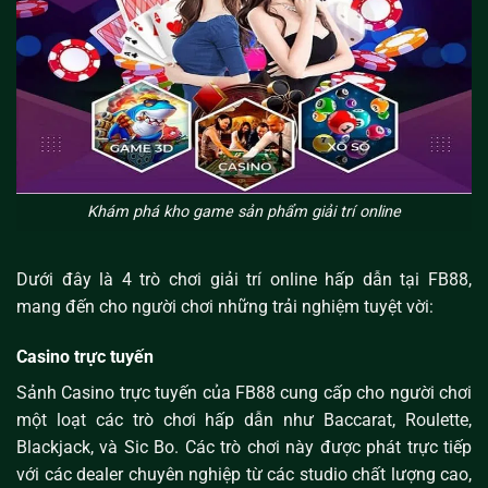
Khám phá kho game sản phẩm giải trí online
Dưới đây là 4 trò chơi giải trí online hấp dẫn tại FB88,
mang đến cho người chơi những trải nghiệm tuyệt vời:
Casino trực tuyến
Sảnh Casino trực tuyến của FB88 cung cấp cho người chơi
một loạt các trò chơi hấp dẫn như Baccarat, Roulette,
Blackjack, và Sic Bo. Các trò chơi này được phát trực tiếp
với các dealer chuyên nghiệp từ các studio chất lượng cao,