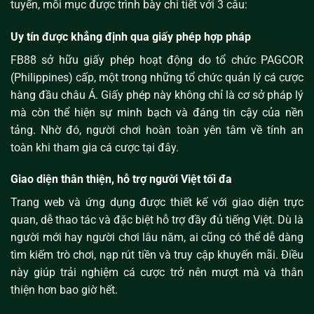
tuyến, mỗi mục được trình bày chi tiết với 3 câu:
Uy tín được khẳng định qua giấy phép hợp pháp
FB88 sở hữu giấy phép hoạt động do tổ chức PAGCOR
(Philippines) cấp, một trong những tổ chức quản lý cá cược
hàng đầu châu Á. Giấy phép này không chỉ là cơ sở pháp lý
mà còn thể hiện sự minh bạch và đáng tin cậy của nền
tảng. Nhờ đó, người chơi hoàn toàn yên tâm về tính an
toàn khi tham gia cá cược tại đây.
Giao diện thân thiện, hỗ trợ người Việt tối đa
Trang web và ứng dụng được thiết kế với giao diện trực
quan, dễ thao tác và đặc biệt hỗ trợ đầy đủ tiếng Việt. Dù là
người mới hay người chơi lâu năm, ai cũng có thể dễ dàng
tìm kiếm trò chơi, nạp rút tiền và truy cập khuyến mãi. Điều
này giúp trải nghiệm cá cược trở nên mượt mà và thân
thiện hơn bao giờ hết.