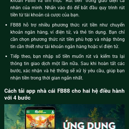
khoản FB88 và tìm mục “Rút tiền” trong giao diện cá
nhân của mình. Nhấn vào đó để bắt đầu quy trình rút
tiền từ tài khoản cá cược của bạn.
FB88 hỗ trợ nhiều phương thức rút tiền như chuyển
khoản ngân hàng, ví điện tử, và thẻ tín dụng. Bạn chỉ
cần chọn phương thức rút tiền phù hợp và nhập thông
tin cần thiết như tài khoản ngân hàng hoặc ví điện tử.
Tiếp theo, bạn nhập số tiền muốn rút và kiểm tra lại
thông tin giao dịch một lần nữa. Sau khi hoàn tất các
bước, xác nhận và hệ thống sẽ xử lý yêu cầu, giúp bạn
nhận tiền trong thời gian ngắn nhất.
Cách tải app nhà cái FB88 cho hai hệ điều hành
với 4 bước