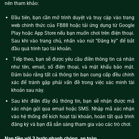
nên tham khảo:
Đầu tiên, bạn cần mở trình duyệt và truy cập vào trang
web chính thức của FB88 hoặc tải ứng dụng từ Google
Play hoặc App Store nếu bạn muốn chơi trên điện thoại.
Sau khi vào trang chủ, nhấn vào nút “Đăng ký” để bắt
đầu quá trình tạo tài khoản.
Tiếp theo, bạn sẽ được yêu cầu điền thông tin cá nhân
như tên, email, số điện thoại, và mật khẩu bảo mật.
Đảm bảo rằng tất cả thông tin bạn cung cấp đều chính
xác để tránh gặp phải vấn đề trong việc xác minh tài
khoản sau này.
Sau khi điền đầy đủ thông tin, bạn sẽ nhận được mã
xác nhận gửi qua email hoặc SMS. Nhập mã xác nhận
vào hệ thống để kích hoạt tài khoản, hoàn tất quá trình
đăng ký và bạn đã sẵn sàng tham gia vào các trò chơi.
Nạp tiền với 3 bước nhanh chóng, an toàn