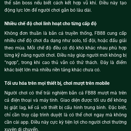
thể săn boss nếu biết cách kết hợp vũ khí. Điều này tạo
động lực lớn để người chơi gắn bó lâu dài.
Nhiều chế độ chơi linh hoạt cho từng cấp độ
Không đơn thuần là bắn cá truyền thống, FB88 cung cấp
nhiều chế độ chơi đa dạng như solo, tổ đội, hoặc đấu giải
theo mùa. Mỗi chế độ đều có độ khó khác nhau phù hợp
từng kỹ năng người chơi. Điều này giúp người mới không bị
“ngợp”, trong khi cao thủ vẫn có thử thách. Đây là điểm
khác biệt lớn mà nhiều nền tảng khác chưa có.
Tối ưu hóa trên mọi thiết bị, chơi mượt trên mobile
Người chơi có thể trải nghiệm bắn cá FB88 mượt mà trên
cả điện thoại và máy tính. Giao diện được tối ưu để không
bị giật lag, kể cả với thiết bị cấu hình trung bình. Đặc biệt,
chỉ cần truy cập trình duyệt là có thể chơi ngay mà không
cần cài app. Điều này cực kỳ tiện lợi cho người chơi thường
xuyên di chuyển.