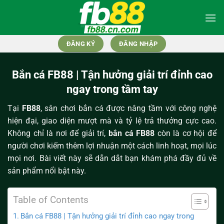
Bỏ
qua
nội
dung
ĐĂNG KÝ
ĐĂNG NHẬP
Bắn cá FB88 | Tận hưởng giải trí đỉnh cao
ngay trong tầm tay
Tại
FB88
, sân chơi bắn cá được nâng tầm với công nghệ
hiện đại, giao diện mượt mà và tỷ lệ trả thưởng cực cao.
Không chỉ là nơi để giải trí,
bắn cá FB88
còn là cơ hội để
người chơi kiếm thêm lợi nhuận một cách linh hoạt, mọi lúc
mọi nơi. Bài viết này sẽ dẫn dắt bạn khám phá đầy đủ về
sản phẩm nổi bật này.
Table of Contents
Bắn cá FB88 | Tận hưởng giải trí đỉnh cao ngay trong