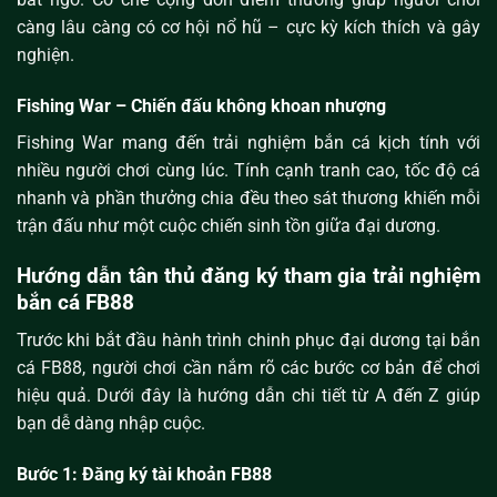
càng lâu càng có cơ hội nổ hũ – cực kỳ kích thích và gây
nghiện.
Fishing War – Chiến đấu không khoan nhượng
Fishing War mang đến trải nghiệm bắn cá kịch tính với
nhiều người chơi cùng lúc. Tính cạnh tranh cao, tốc độ cá
nhanh và phần thưởng chia đều theo sát thương khiến mỗi
trận đấu như một cuộc chiến sinh tồn giữa đại dương.
Hướng dẫn tân thủ đăng ký tham gia trải nghiệm
bắn cá FB88
Trước khi bắt đầu hành trình chinh phục đại dương tại bắn
cá FB88, người chơi cần nắm rõ các bước cơ bản để chơi
hiệu quả. Dưới đây là hướng dẫn chi tiết từ A đến Z giúp
bạn dễ dàng nhập cuộc.
Bước 1: Đăng ký tài khoản FB88