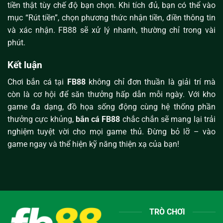
tiền thật tùy chế độ bạn chọn. Khi tích đủ, bạn có thể vào
mục “Rút tiền”, chọn phương thức nhận tiền, điền thông tin
và xác nhận. FB88 sẽ xử lý nhanh, thường chỉ trong vài
phút.
Kết luận
Chơi bắn cá tại
FB88
không chỉ đơn thuần là giải trí mà
còn là cơ hội để săn thưởng hấp dẫn mỗi ngày. Với kho
game đa dạng, đồ họa sống động cùng hệ thống phần
thưởng cực khủng,
bắn cá FB88
chắc chắn sẽ mang lại trải
nghiệm tuyệt vời cho mọi game thủ. Đừng bỏ lỡ – vào
game ngay và thể hiện kỹ năng thiện xạ của bạn!
TRÒ CHƠI