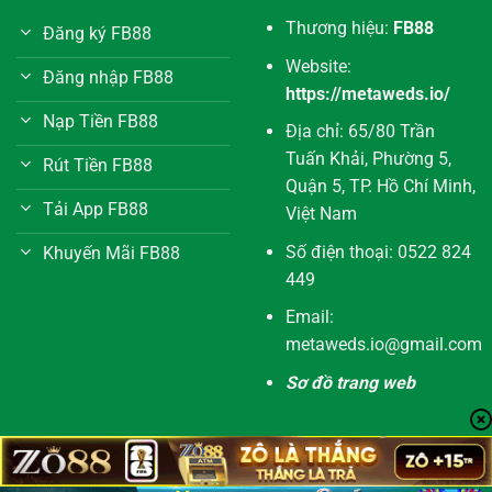
Thương hiệu:
FB88
Đăng ký FB88
Website:
Đăng nhập FB88
https://metaweds.io/
Nạp Tiền FB88
Địa chỉ: 65/80 Trần
Tuấn Khải, Phường 5,
Rút Tiền FB88
Quận 5, TP. Hồ Chí Minh,
Tải App FB88
Việt Nam
Số điện thoại: 0522 824
Khuyến Mãi FB88
449
Email:
metaweds.io@gmail.com
Sơ đồ trang web