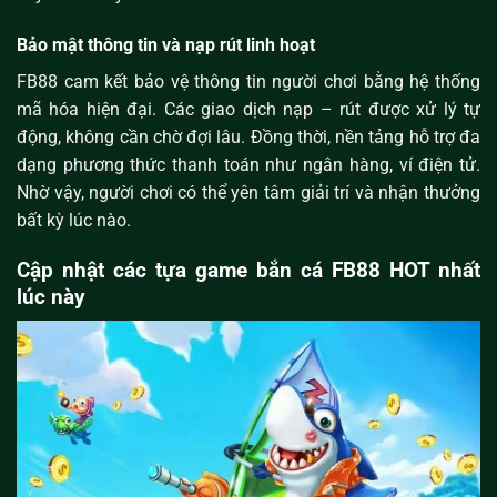
Bảo mật thông tin và nạp rút linh hoạt
FB88 cam kết bảo vệ thông tin người chơi bằng hệ thống
mã hóa hiện đại. Các giao dịch nạp – rút được xử lý tự
động, không cần chờ đợi lâu. Đồng thời, nền tảng hỗ trợ đa
dạng phương thức thanh toán như ngân hàng, ví điện tử.
Nhờ vậy, người chơi có thể yên tâm giải trí và nhận thưởng
bất kỳ lúc nào.
Cập nhật các tựa game bắn cá FB88 HOT nhất
lúc này