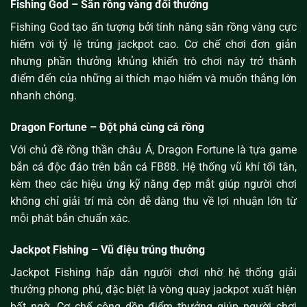
Fishing God – Săn rồng vàng đổi thưởng
Fishing God tạo ấn tượng bởi tính năng săn rồng vàng cực
hiếm với tỷ lệ trúng jackpot cao. Cơ chế chơi đơn giản
nhưng phần thưởng khủng khiến trò chơi này trở thành
điểm đến của những ai thích mạo hiểm và muốn thắng lớn
nhanh chóng.
Dragon Fortune – Đột phá cùng cá rồng
Với chủ đề rồng thần châu Á, Dragon Fortune là tựa game
bắn cá độc đáo trên bắn cá FB88. Hệ thống vũ khí tối tân,
kèm theo các hiệu ứng kỹ năng đẹp mắt giúp người chơi
không chỉ giải trí mà còn dễ dàng thu về lợi nhuận lớn từ
mỗi phát bắn chuẩn xác.
Jackpot Fishing – Vũ điệu trúng thưởng
Jackpot Fishing hấp dẫn người chơi nhờ hệ thống giải
thưởng phong phú, đặc biệt là vòng quay jackpot xuất hiện
bất ngờ. Cơ chế cộng dồn điểm thưởng giúp người chơi