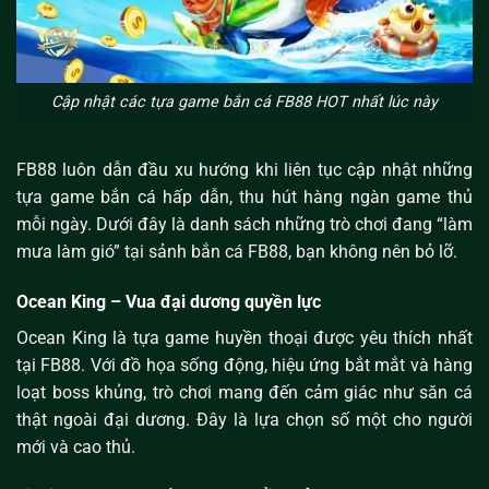
Cập nhật các tựa game bắn cá FB88 HOT nhất lúc này
FB88 luôn dẫn đầu xu hướng khi liên tục cập nhật những
tựa game bắn cá hấp dẫn, thu hút hàng ngàn game thủ
mỗi ngày. Dưới đây là danh sách những trò chơi đang “làm
mưa làm gió” tại sảnh bắn cá FB88, bạn không nên bỏ lỡ.
Ocean King – Vua đại dương quyền lực
Ocean King là tựa game huyền thoại được yêu thích nhất
tại FB88. Với đồ họa sống động, hiệu ứng bắt mắt và hàng
loạt boss khủng, trò chơi mang đến cảm giác như săn cá
thật ngoài đại dương. Đây là lựa chọn số một cho người
mới và cao thủ.