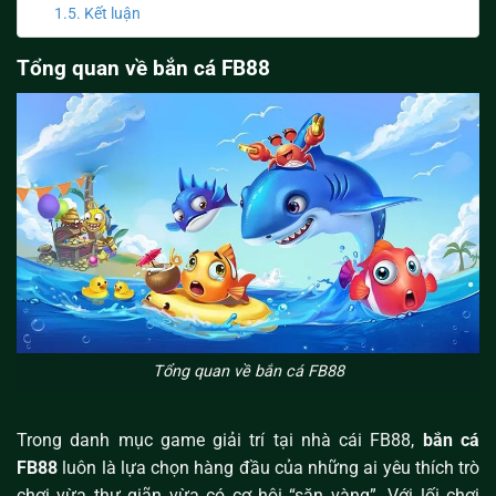
Kết luận
Tổng quan về bắn cá FB88
Tổng quan về bắn cá FB88
Trong danh mục game giải trí tại nhà cái FB88,
bắn cá
FB88
luôn là lựa chọn hàng đầu của những ai yêu thích trò
chơi vừa thư giãn vừa có cơ hội “săn vàng”. Với lối chơi