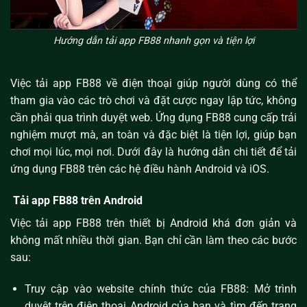
Hướng dẫn tải app FB88 nhanh gọn và tiện lợi
Việc tải app FB88 về điện thoại giúp người dùng có thể
tham gia vào các trò chơi và đặt cược ngay lập tức, không
cần phải qua trình duyệt web. Ứng dụng FB88 cung cấp trải
nghiệm mượt mà, an toàn và đặc biệt là tiện lợi, giúp bạn
chơi mọi lúc, mọi nơi. Dưới đây là hướng dẫn chi tiết để tải
ứng dụng FB88 trên các hệ điều hành Android và iOS.
Tải app FB88 trên Android
Việc tải app FB88 trên thiết bị Android khá đơn giản và
không mất nhiều thời gian. Bạn chỉ cần làm theo các bước
sau:
Truy cập vào website chính thức của FB88: Mở trình
duyệt trên điện thoại Android của bạn và tìm đến trang