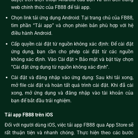
web chính thức của FB88 để tải app.
Chọn link tải ứng dụng Android: Tại trang chủ của FB88,
tìm phần “Tải app” và chọn phiên bản phù hợp với hệ
điều hành Android.
Cấp quyền cài đặt từ nguồn không xác định: Để cài đặt
ứng dụng, bạn cần cho phép cài đặt từ các nguồn
không xác định. Vào Cài đặt > Bảo mật và bật tùy chọn
“Cài đặt ứng dụng từ nguồn không xác định”.
Cài đặt và đăng nhập vào ứng dụng: Sau khi tải xong,
mở file cài đặt và hoàn tất quá trình cài đặt. Khi đã cài
xong, mở ứng dụng và đăng nhập vào tài khoản của
bạn để bắt đầu trải nghiệm.
Tải app FB88 trên iOS
Đối với người dùng iOS, việc tải app FB88 qua App Store sẽ
rất thuận tiện và nhanh chóng. Thực hiện theo các bước