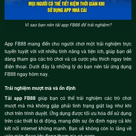
Vì sao bạn nên tải app FB88 để trải nghiệm?
App FB88 mang đến cho người chơi một trải nghiệm trực
tuyến tuyệt vời với nhiều tính năng và tiện ích, giúp bạn dễ
dàng tham gia các trò chơi và cá cược yêu thích ngay trên
điện thoại. Dưới đây là những lý do bạn nên tải ứng dụng
FB88 ngay hôm nay.
Trải nghiệm mượt mà và ổn định
Tải app FB88
giúp bạn có thể trải nghiệm các trò chơi
mượt mà mà không gặp phải tình trạng giật lag như khi
chơi trên trình duyệt. Ứng dụng được tối ưu hóa để sử dụng
trên các thiết bị di động, mang đến sự ổn định ngay cả khi
kết nối internet không mạnh. Bạn sẽ không còn lo lắng về