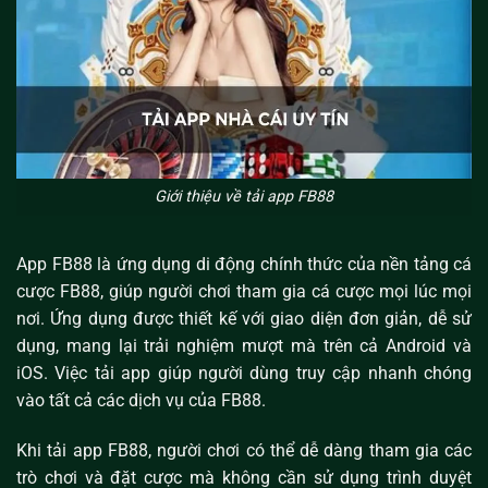
Giới thiệu về tải app FB88
App FB88 là ứng dụng di động chính thức của nền tảng cá
cược FB88, giúp người chơi tham gia cá cược mọi lúc mọi
nơi. Ứng dụng được thiết kế với giao diện đơn giản, dễ sử
dụng, mang lại trải nghiệm mượt mà trên cả Android và
iOS. Việc tải app giúp người dùng truy cập nhanh chóng
vào tất cả các dịch vụ của FB88.
Khi tải app FB88, người chơi có thể dễ dàng tham gia các
trò chơi và đặt cược mà không cần sử dụng trình duyệt