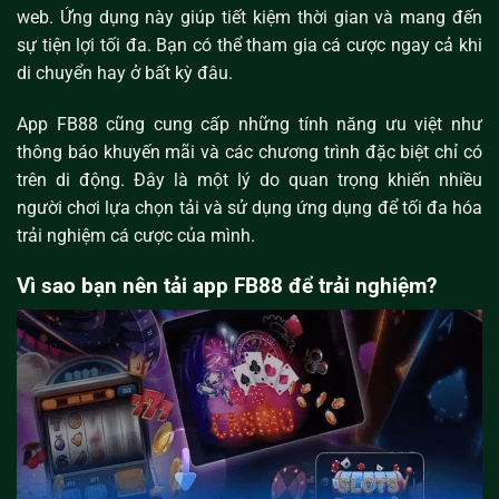
web. Ứng dụng này giúp tiết kiệm thời gian và mang đến
sự tiện lợi tối đa. Bạn có thể tham gia cá cược ngay cả khi
di chuyển hay ở bất kỳ đâu.
App FB88 cũng cung cấp những tính năng ưu việt như
thông báo khuyến mãi và các chương trình đặc biệt chỉ có
trên di động. Đây là một lý do quan trọng khiến nhiều
người chơi lựa chọn tải và sử dụng ứng dụng để tối đa hóa
trải nghiệm cá cược của mình.
Vì sao bạn nên tải app FB88 để trải nghiệm?