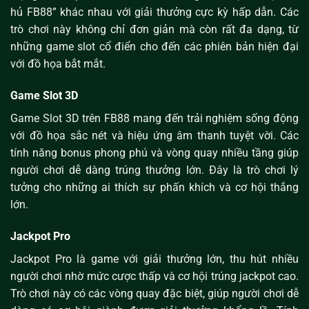
hủ FB88” khác nhau với giải thưởng cực kỳ hấp dẫn. Các
trò chơi này không chỉ đơn giản mà còn rất đa dạng, từ
những game slot cổ điển cho đến các phiên bản hiện đại
với đồ họa bắt mắt.
Game Slot 3D
Game Slot 3D trên FB88 mang đến trải nghiệm sống động
với đồ họa sắc nét và hiệu ứng âm thanh tuyệt vời. Các
tính năng bonus phong phú và vòng quay nhiều tầng giúp
người chơi dễ dàng trúng thưởng lớn. Đây là trò chơi lý
tưởng cho những ai thích sự phấn khích và cơ hội thắng
lớn.
Jackpot Pro
Jackpot Pro là game với giải thưởng lớn, thu hút nhiều
người chơi nhờ mức cược thấp và cơ hội trúng jackpot cao.
Trò chơi này có các vòng quay đặc biệt, giúp người chơi dễ