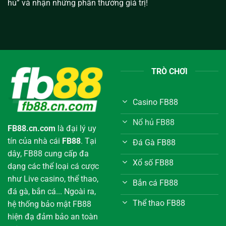
hủ” và nhận những phần thưởng giá trị!
TRÒ CHƠI
Casino FB88
Nổ hủ FB88
FB88.cn.com
là đại lý uy
tín của nhà cái
FB88
. Tại
Đá Gà FB88
dây, FB88 cung cấp đa
Xổ số FB88
dạng các thể loại cá cược
như Live casino, thể thao,
Bắn cá FB88
đá gà, bắn cá... Ngoài ra,
Thể thao FB88
hệ thống bảo mật FB88
hiện đạ đảm bảo an toàn