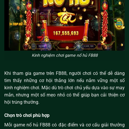
Kinh nghiệm chơi game nổ hủ FB88
Khi tham gia game trên FB88, người chơi có thể dễ dàng
tìm thấy những cơ hội thắng lớn nếu nắm vững một số
kinh nghiệm chơi. Mặc dù trò chơi chủ yếu dựa vào sự may
mắn, nhưng một số mẹo nhỏ có thể giúp bạn cải thiện cơ
hội trúng thưởng.
Chọn trò chơi phù hợp
Mỗi game nổ hủ FB88 có đặc điểm và cơ cấu giải thưởng