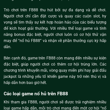
Trò chơi trên FB88 thu hút bởi sự đa dạng và dễ chơi.
Người chơi chỉ cần đặt cược và quay các cuộn slot, hy
vọng sẽ tìm thấy sự kết hợp hoàn hảo của các biểu tượng
để kích hoạt giải thưởng. Với nhiều thể loại game và tính
năng bonus đặc biệt, người chơi luôn có cơ hội thử vận
may để “nổ hủ FB88” và nhận về phần thưởng cực kỳ hấp
dẫn.
Bên cạnh đó, game trên FB88 còn mang đến nhiều sự kiện
đặc biệt, giúp người chơi có thêm cơ hội trúng lớn. Các
chương trình khuyến mãi, vòng quay miễn phí hay giải đấu
jackpot là những yếu tố khiến game này trở nên thú vị và
hấp dẫn hơn bao giờ hết.
Các loại game nổ hủ trên FB88
Khi tham gia FB88, người chơi sẽ được trải nghiệm nhiều
loại game hấp dẫn, mỗi trò chơi mang đến một cơ hội “nổ