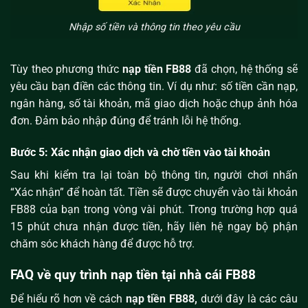
Nhập số tiền và thông tin theo yêu cầu
Tùy theo phương thức
nạp tiền FB88
đã chọn, hệ thống sẽ
yêu cầu bạn điền các thông tin. Ví dụ như: số tiền cần nạp,
ngân hàng, số tài khoản, mã giao dịch hoặc chụp ảnh hóa
đơn. Đảm bảo nhập đúng để tránh lỗi hệ thống.
Bước 5: Xác nhận giao dịch và chờ tiền vào tài khoản
Sau khi kiểm tra lại toàn bộ thông tin, người chơi nhấn
“Xác nhận” để hoàn tất. Tiền sẽ được chuyển vào tài khoản
FB88 của bạn trong vòng vài phút. Trong trường hợp quá
15 phút chưa nhận được tiền, hãy liên hệ ngay bộ phận
chăm sóc khách hàng để được hỗ trợ.
FAQ về quy trình nạp tiền tại nhà cái FB88
Để hiểu rõ hơn về cách
nạp tiền FB88,
dưới đây là các câu