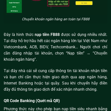
Chuyển khoản ngân hàng an toàn tại FB88
Đây là hình thức
nạp tiền FB88
được sử dụng nhiều nhất.
Tại đây hỗ trợ hầu hết các ngân hàng lớn tại Việt Nam như
Vietcombank, ACB, BIDV, Techcombank… Người chơi chỉ
cần đăng nhập tài khoản, chọn “Nạp tiền” → “Chuyển
khoản ngân hàng”.
Tại đây nhà cái sẽ cung cấp thông tin tài khoản nhận tiền
và bạn chỉ cần thực hiện giao dịch qua app ngân hàng,
Internet Banking hoặc tại quầy. Sau khi chuyển hãy điền
đầy đủ thông tin giao dịch để xác nhận nhanh chóng.
QR Code Banking (Quét mã QR)
Phương thức này cho phép bạn nạp tiền siêu nhanh bằng