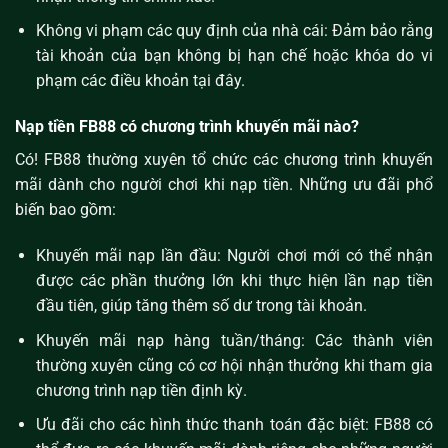
Không vi phạm các quy định của nhà cái: Đảm bảo rằng
tài khoản của bạn không bị hạn chế hoặc khóa do vi
phạm các điều khoản tại đây.
Nạp tiền FB88 có chương trình khuyến mãi nào?
Có! FB88 thường xuyên tổ chức các chương trình khuyến
mãi dành cho người chơi khi nạp tiền. Những ưu đãi phổ
biến bao gồm:
Khuyến mãi nạp lần đầu: Người chơi mới có thể nhận
được các phần thưởng lớn khi thực hiện lần nạp tiền
đầu tiên, giúp tăng thêm số dư trong tài khoản.
Khuyến mãi nạp hàng tuần/tháng: Các thành viên
thường xuyên cũng có cơ hội nhận thưởng khi tham gia
chương trình nạp tiền định kỳ.
Ưu đãi cho các hình thức thanh toán đặc biệt: FB88 có