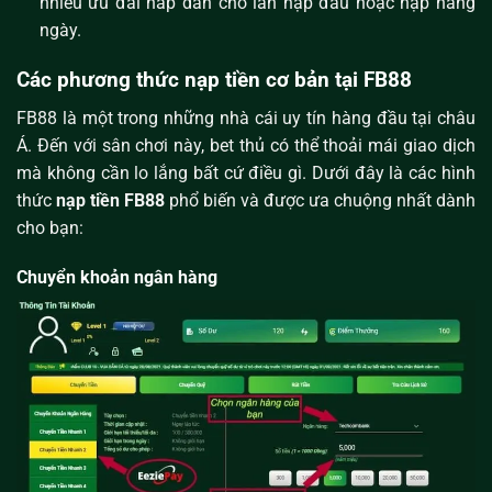
nhiều ưu đãi hấp dẫn cho lần nạp đầu hoặc nạp hàng
ngày.
Các phương thức nạp tiền cơ bản tại FB88
FB88 là một trong những nhà cái uy tín hàng đầu tại châu
Á. Đến với sân chơi này, bet thủ có thể thoải mái giao dịch
mà không cần lo lắng bất cứ điều gì. Dưới đây là các hình
thức
nạp tiền FB88
phổ biến và được ưa chuộng nhất dành
cho bạn:
Chuyển khoản ngân hàng