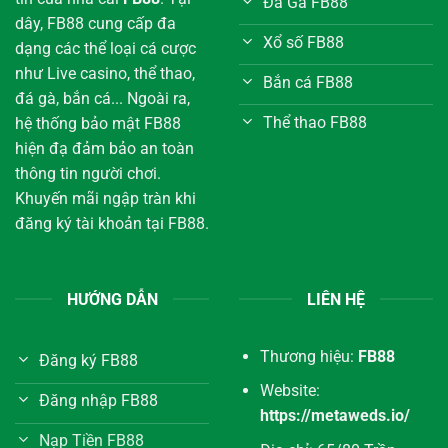
Đá Gà FB88
dây, FB88 cung cấp đa
Xổ số FB88
dạng các thể loại cá cược
như Live casino, thể thao,
Bắn cá FB88
đá gà, bắn cá... Ngoài ra,
Thể thao FB88
hệ thống bảo mật FB88
hiện đạ đảm bảo an toàn
thông tin người chơi.
Khuyến mãi ngập tràn khi
đăng ký tài khoản tại FB88.
HƯỚNG DẪN
LIÊN HỆ
Thương hiệu:
FB88
Đăng ký FB88
Website:
Đăng nhập FB88
https://metaweds.io/
Nạp Tiền FB88