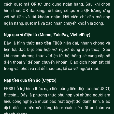
cách quét mã QR từ ứng dụng ngân hàng. Sau khi chọn
hình thức QR Banking, hệ thống sẽ tạo mã QR tương ứng
với số tiền và tài khoản nhận. Hội viên chỉ cần mở app
ngân hàng, quét mã và xác nhận chuyển khoản là xong.
Nạp qua ví điện tử (Momo, ZaloPay, ViettelPay)
Đây là hình thức
nạp tiền FB88
hiện đại, nhanh chóng và
tiện lợi, đặc biệt phù hợp với người dùng điện thoại. Sau
khi chọn phương thức ví điện tử, hệ thống sẽ cung cấp số
điện thoại ví để bạn chuyển khoản. Giao dịch hoàn tất chỉ
trong vài phút và rất dễ thao tác, kể cả với người mới.
Nạp tiền qua tiền ảo (Crypto)
FB88 hỗ trợ hình thức nạp tiền bằng tiền điện tử như USDT,
Bitcoin… Đây là phương thức phù hợp với những người am
hiểu công nghệ và muốn bảo mật tuyệt đối danh tính. Giao
dịch diễn ra trên nền tảng blockchain nên rất an toàn và