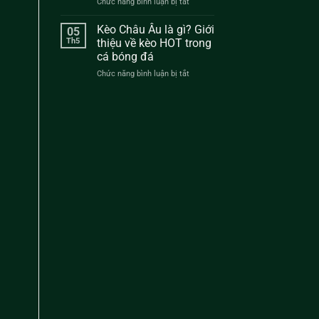
Chức năng bình luận bị tắt
ở
|
nhanh
Game
Truyền
nhất
Nổ
thống
Kèo Châu Âu là gì? Giới
05
Hũ
giải
Th5
thiệu về kèo HOT trong
Tài
trí
cá bóng đá
Xỉu
lâu
Chức năng bình luận bị tắt
ở
là
đời
Kèo
gì?
Châu
Hướng
Âu
dẫn
là
thắng
gì?
cược
Giới
cực
thiệu
đậm
về
kèo
HOT
trong
cá
bóng
đá