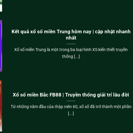
Kết quả xổ số miền Trung hôm nay | cập nhật nhanh
nhất
Xổ số miền Trung là một trong ba loại hình XS kiến thiết truyền
thống [...]
Xổ số miền Bắc FB88 | Truyền thống giải trí lâu đời
Từ những năm đầu của thập niên 60, xổ số đã trở thành một phần
[...]