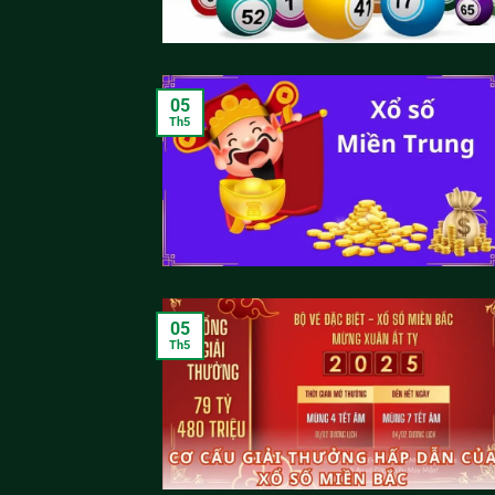
05
Th5
05
Th5