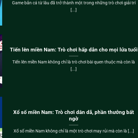
Game bắn cá từ lâu đã trở thành một trong những trò chơi giải trí
[...]
Tiến lên miền Nam: Trò chơi hấp dẫn cho mọi lứa tuổi
Tiến lên miền Nam không chỉ là trò chơi bài quen thuộc mà còn là
[...]
Xổ số miền Nam: Trò chơi dân dã, phần thưởng bất
ngờ
Xổ số miền Nam không chỉ là một trò chơi may rủi mà còn là [...]