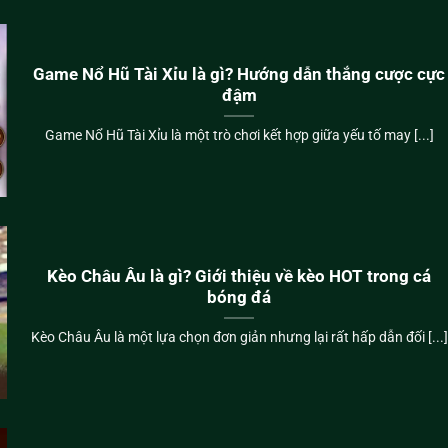
Game Nổ Hũ Tài Xỉu là gì? Hướng dẫn thắng cược cực
đậm
Game Nổ Hũ Tài Xỉu là một trò chơi kết hợp giữa yếu tố may [...]
Kèo Châu Âu là gì? Giới thiệu về kèo HOT trong cá
bóng đá
Kèo Châu Âu là một lựa chọn đơn giản nhưng lại rất hấp dẫn đối [...]