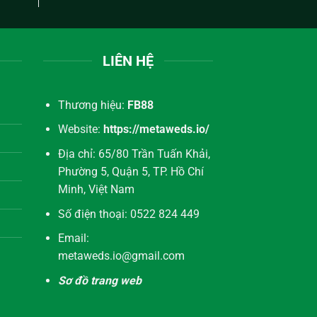
LIÊN HỆ
Thương hiệu:
FB88
Website:
https://metaweds.io/
Địa chỉ: 65/80 Trần Tuấn Khải,
Phường 5, Quận 5, TP. Hồ Chí
Minh, Việt Nam
Số điện thoại: 0522 824 449
Email:
metaweds.io@gmail.com
Sơ đồ trang web