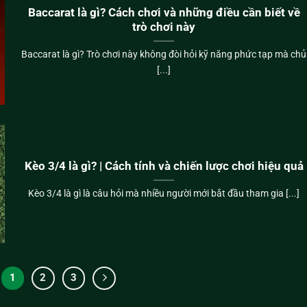
Baccarat là gì? Cách chơi và những điều cần biết về
trò chơi này
Baccarat là gì? Trò chơi này không đòi hỏi kỹ năng phức tạp mà chủ
[...]
Kèo 3/4 là gì? | Cách tính và chiến lược chơi hiệu quả
Kèo 3/4 là gì là câu hỏi mà nhiều người mới bắt đầu tham gia [...]
1
2
3