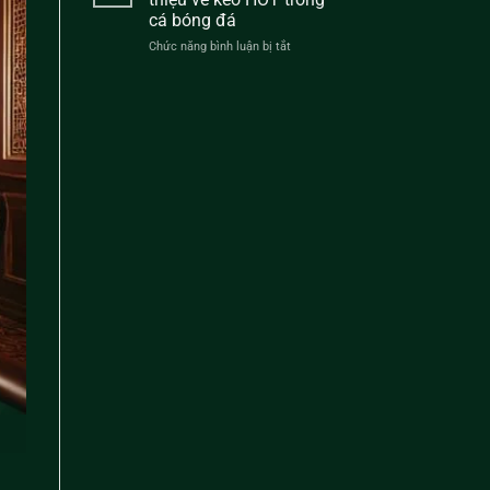
Tài
trí
cá bóng đá
Xỉu
lâu
Chức năng bình luận bị tắt
ở
là
đời
Kèo
gì?
Châu
Hướng
Âu
dẫn
là
thắng
gì?
cược
Giới
cực
thiệu
đậm
về
kèo
HOT
trong
cá
bóng
đá