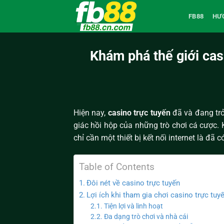
Bỏ
FB88
HƯ
qua
nội
dung
Khám phá thế giới cas
Hiện nay,
casino trực tuyến
đã và đang trở
giác hồi hộp của những trò chơi cá cược. 
chỉ cần một thiết bị kết nối internet là đã 
Table of Contents
Đôi nét về casino trực tuyến
Lợi ích khi tham gia chơi casino trực tuy
Tiện lợi và linh hoạt
Đa dạng trò chơi và nhà cái