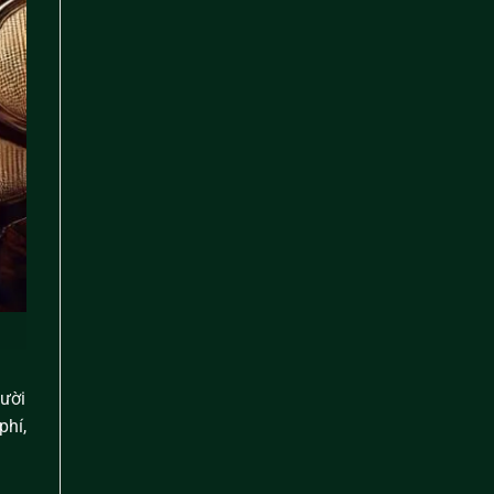
gười
phí,