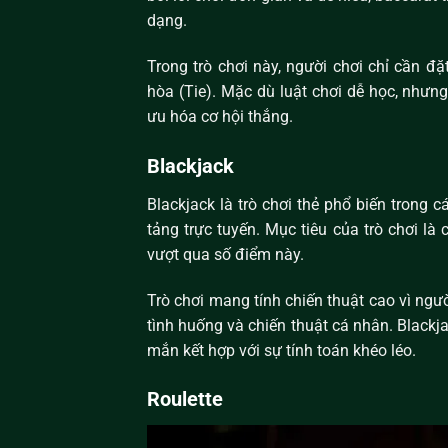
dạng.
Trong trò chơi này, người chơi chỉ cần đặ
hòa (Tie). Mặc dù luật chơi dễ học, nhưng
ưu hóa cơ hội thắng.
Blackjack
Blackjack là trò chơi thẻ phổ biến trong 
tảng trực tuyến. Mục tiêu của trò chơi l
vượt qua số điểm này.
Trò chơi mang tính chiến thuật cao vì ngườ
tình huống và chiến thuật cá nhân. Blackja
mắn kết hợp với sự tính toán khéo léo.
Roulette