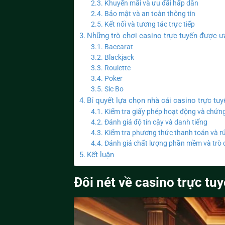
Khuyến mãi và ưu đãi hấp dẫn
Bảo mật và an toàn thông tin
Kết nối và tương tác trực tiếp
Những trò chơi casino trực tuyến được ư
Baccarat
Blackjack
Roulette
Poker
Sic Bo
Bí quyết lựa chọn nhà cái casino trực tuy
Kiểm tra giấy phép hoạt động và chứng
Đánh giá độ tin cậy và danh tiếng
Kiểm tra phương thức thanh toán và rú
Đánh giá chất lượng phần mềm và trò 
Kết luận
Đôi nét về casino trực tu