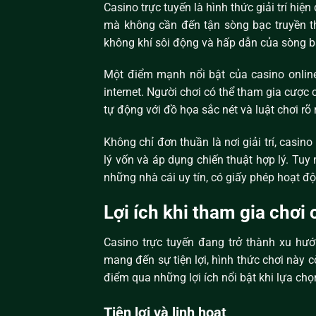
Casino trực tuyến là hình thức giải trí hiệ
mà không cần đến tận sòng bạc truyền thố
không khí sôi động và hấp dẫn của sòng bạ
Một điểm mạnh nổi bật của casino online 
internet. Người chơi có thể tham gia cược 
tự động với đồ họa sắc nét và luật chơi rõ 
Không chỉ đơn thuần là nơi giải trí, casin
lý vốn và áp dụng chiến thuật hợp lý. Tu
những nhà cái uy tín, có giấy phép hoạt đ
Lợi ích khi tham gia chơi 
Casino trực tuyến đang trở thành xu hướn
mang đến sự tiện lợi, hình thức chơi này 
điểm qua những lợi ích nổi bật khi lựa chọ
Tiện lợi và linh hoạt