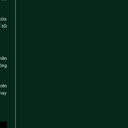
 cửa
 tối
 nền
hông
trên
 may