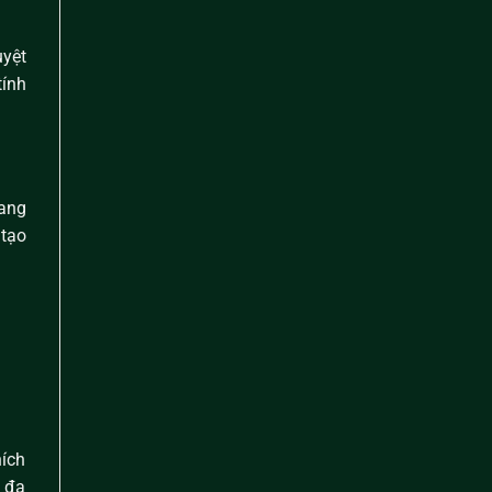
uyệt
tính
mang
 tạo
hích
c đa