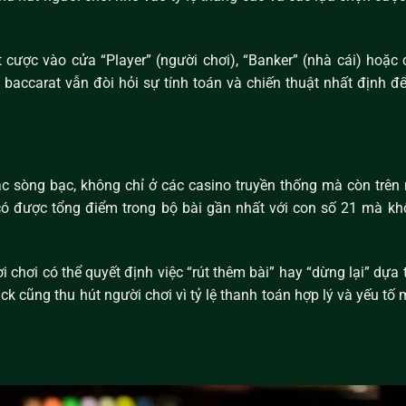
t cược vào cửa “Player” (người chơi), “Banker” (nhà cái) hoặc
 baccarat vẫn đòi hỏi sự tính toán và chiến thuật nhất định để
các sòng bạc, không chỉ ở các casino truyền thống mà còn trên
à có được tổng điểm trong bộ bài gần nhất với con số 21 mà k
i chơi có thể quyết định việc “rút thêm bài” hay “dừng lại” dựa 
ck cũng thu hút người chơi vì tỷ lệ thanh toán hợp lý và yếu tố