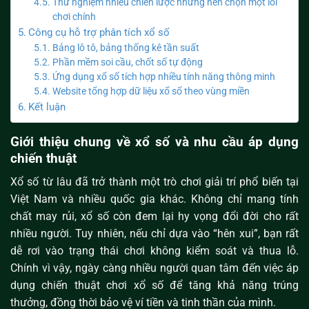
Thử nghiệm nhiều chiến lược nhưng nên chọn một lối
chơi chính
Công cụ hỗ trợ phân tích xổ số
Bảng lô tô, bảng thống kê tần suất
Phần mềm soi cầu, chốt số tự động
Ứng dụng xổ số tích hợp nhiều tính năng thông minh
Website tổng hợp dữ liệu xổ số theo vùng miền
Kết luận
Giới thiệu chung về xổ số và nhu cầu áp dụng
chiến thuật
Xổ số từ lâu đã trở thành một trò chơi giải trí phổ biến tại
Việt Nam và nhiều quốc gia khác. Không chỉ mang tính
chất may rủi, xổ số còn đem lại hy vọng đổi đời cho rất
nhiều người. Tuy nhiên, nếu chỉ dựa vào “hên xui”, bạn rất
dễ rơi vào trạng thái chơi không kiểm soát và thua lỗ.
Chính vì vậy, ngày càng nhiều người quan tâm đến việc áp
dụng chiến thuật chơi xổ số để tăng khả năng trúng
thưởng, đồng thời bảo vệ ví tiền và tinh thần của mình.