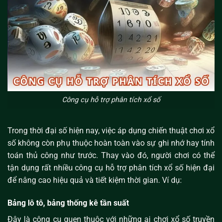
Công cụ hỗ trợ phân tích xổ số
Trong thời đại số hiện nay, việc áp dụng chiến thuật chơi xổ
số không còn phụ thuộc hoàn toàn vào sự ghi nhớ hay tính
toán thủ công như trước. Thay vào đó, người chơi có thể
tận dụng rất nhiều công cụ hỗ trợ phân tích xổ số hiện đại
để nâng cao hiệu quả và tiết kiệm thời gian. Ví dụ:
Bảng lô tô, bảng thống kê tần suất
Đây là công cụ quen thuộc với những ai chơi xổ số truyền