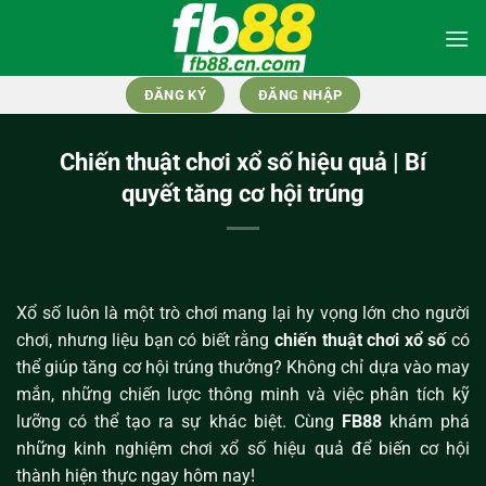
Bỏ
qua
nội
dung
ĐĂNG KÝ
ĐĂNG NHẬP
Chiến thuật chơi xổ số hiệu quả | Bí
quyết tăng cơ hội trúng
Xổ số luôn là một trò chơi mang lại hy vọng lớn cho người
chơi, nhưng liệu bạn có biết rằng
chiến thuật chơi xổ số
có
thể giúp tăng cơ hội trúng thưởng? Không chỉ dựa vào may
mắn, những chiến lược thông minh và việc phân tích kỹ
lưỡng có thể tạo ra sự khác biệt. Cùng
FB88
khám phá
những kinh nghiệm chơi xổ số hiệu quả để biến cơ hội
thành hiện thực ngay hôm nay!