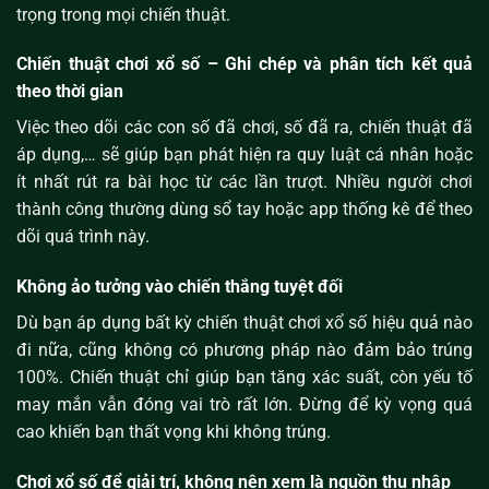
trọng trong mọi chiến thuật.
Chiến thuật chơi xổ số – Ghi chép và phân tích kết quả
theo thời gian
Việc theo dõi các con số đã chơi, số đã ra, chiến thuật đã
áp dụng,… sẽ giúp bạn phát hiện ra quy luật cá nhân hoặc
ít nhất rút ra bài học từ các lần trượt. Nhiều người chơi
thành công thường dùng sổ tay hoặc app thống kê để theo
dõi quá trình này.
Không ảo tưởng vào chiến thắng tuyệt đối
Dù bạn áp dụng bất kỳ chiến thuật chơi xổ số hiệu quả nào
đi nữa, cũng không có phương pháp nào đảm bảo trúng
100%. Chiến thuật chỉ giúp bạn tăng xác suất, còn yếu tố
may mắn vẫn đóng vai trò rất lớn. Đừng để kỳ vọng quá
cao khiến bạn thất vọng khi không trúng.
Chơi xổ số để giải trí, không nên xem là nguồn thu nhập