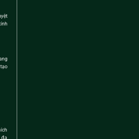
uyệt
tính
mang
 tạo
hích
c đa