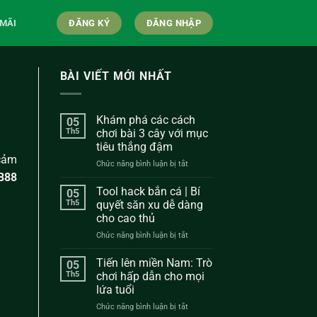
MÃI
ĐĂNG KÝ
ĐĂNG NHẬP
BÀI VIẾT MỚI NHẤT
Khám phá các cách
05
Th5
chơi bài 3 cây với mục
tiêu thắng đậm
 cảm
Chức năng bình luận bị tắt
ở
B88
Khám
phá
Tool hack bắn cá | Bí
05
các
Th5
quyết săn xu dễ dàng
cách
cho cao thủ
chơi
Chức năng bình luận bị tắt
ở
bài
Tool
3
hack
cây
Tiến lên miền Nam: Trò
05
bắn
với
Th5
chơi hấp dẫn cho mọi
cá
mục
lứa tuổi
|
tiêu
Chức năng bình luận bị tắt
ở
Bí
thắng