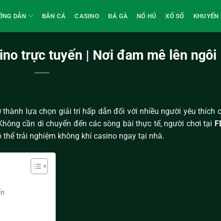
ỚNG DẪN
BẮN CÁ
CASINO
ĐÁ GÀ
NỔ HỦ
XỔ SỐ
KHUYẾN 
ino trực tuyến | Nơi đam mê lên ngôi
 thành lựa chọn giải trí hấp dẫn đối với nhiều người yêu thích
Không cần di chuyển đến các sòng bài thực tế, người chơi tại
F
có thể trải nghiệm không khí casino ngay tại nhà.
ến