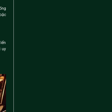
hống
hoặc
điển
i uy