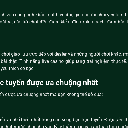
ạnh vào công nghệ bảo mật hiện đại, giúp người chơi yên tâm t
goài ra, các trò chơi đều được kiểm định minh bạch, đảm bảo 
 chơi giao lưu trực tiếp với dealer và những người chơi khác, 
ài thật. Tính năng live casino giúp tăng trải nghiệm thực tế,
yêu thích cờ bạc.
ực tuyến được ưa chuộng nhất
uyến được ưa chuộng nhất mà bạn không thể bỏ qua:
iển và phổ biến nhất trong các sòng bạc trực tuyến. Được yêu t
 thu hút người chơi nhờ vào tỷ lệ thắng cao và các lựa chọn cượ