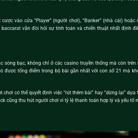
t cược vào cửa “Player” (người chơi), “Banker” (nhà cái) hoặc
 baccarat vẫn đòi hỏi sự tính toán và chiến thuật nhất định để
các sòng bạc, không chỉ ở các casino truyền thống mà còn trên
à có được tổng điểm trong bộ bài gần nhất với con số 21 mà k
i chơi có thể quyết định việc “rút thêm bài” hay “dừng lại” dựa 
ck cũng thu hút người chơi vì tỷ lệ thanh toán hợp lý và yếu tố