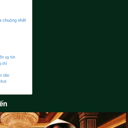
a chuộng nhất
ến uy tín
 chỉ
t tiền
chơi
yến