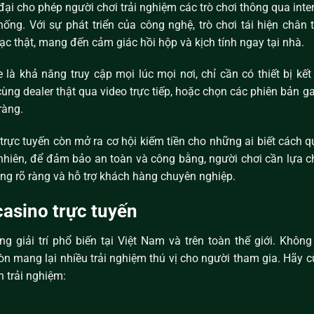
n đại cho phép người chơi trải nghiệm các trò chơi thông qua inte
ng. Với sự phát triển của công nghệ, trò chơi tái hiện chân 
c thật, mang đến cảm giác hồi hộp và kịch tính ngay tại nhà.
là khả năng truy cập mọi lúc mọi nơi, chỉ cần có thiết bị kết
cùng dealer thật qua video trực tiếp, hoặc chọn các phiên bản 
ràng.
o trực tuyến còn mở ra cơ hội kiếm tiền cho những ai biết cách 
y nhiên, để đảm bảo an toàn và công bằng, người chơi cần lựa 
ộng rõ ràng và hỗ trợ khách hàng chuyên nghiệp.
casino trực tuyến
g giải trí phổ biến tại Việt Nam và trên toàn thế giới. Không
còn mang lại nhiều trải nghiệm thú vị cho người tham gia. Hãy 
n trải nghiệm: