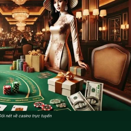
Đôi nét về casino trực tuyến